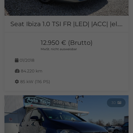
Seat Ibiza 1.0 TSI FR |LED| |ACC| |el.GSD| |beats|
12.950 € (Brutto)
MwSt. nicht ausweisbar
01/2018
84.220 km
85 kW (116 PS)
30