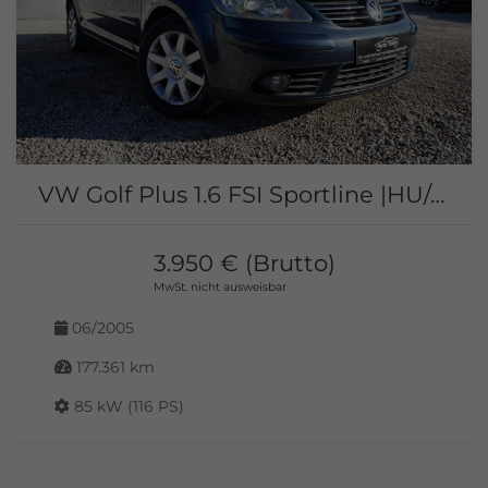
VW Golf Plus 1.6 FSI Sportline |HU/AU NEU| |6-Gang|
3.950 € (Brutto)
MwSt. nicht ausweisbar
06/2005
177.361 km
85 kW (116 PS)