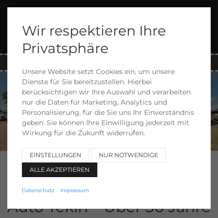
Wir respektieren Ihre
Menü
Privatsphäre
089 6901875
Unsere Website setzt Cookies ein, um unsere
Dienste für Sie bereitzustellen. Hierbei
berücksichtigen wir Ihre Auswahl und verarbeiten
nur die Daten für Marketing, Analytics und
Personalisierung, für die Sie uns Ihr Einverständnis
geben. Sie können Ihre Einwilligung jederzeit mit
Wirkung für die Zukunft widerrufen.
EINSTELLUNGEN
NUR NOTWENDIGE
ALLE AKZEPTIEREN
Gebrauchtwagenhändler seit über 30 Jahren in München
Datenschutz
Impressum
Auto Tekin – Über 30 Jahre